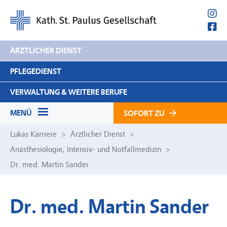
Navigation
ÄRZTLICHER DIENST
überspringen
PFLEGEDIENST
VERWALTUNG & WEITERE BERUFE
MENÜ
SOFORT ZU
Navigation
Stellenangebote
Lukas Karriere
Ärztlicher Dienst
überspringen
Anästhesiologie, Intensiv- und Notfallmedizin
Praktikum
Dr. med. Martin Sander
Dr. med. Martin Sander