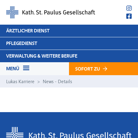
Navigation
ÄRZTLICHER DIENST
überspringen
PFLEGEDIENST
VERWALTUNG & WEITERE BERUFE
MENÜ
SOFORT ZU
Navigation
Stellenangebote
Lukas Karriere
News - Details
überspringen
Praktikum